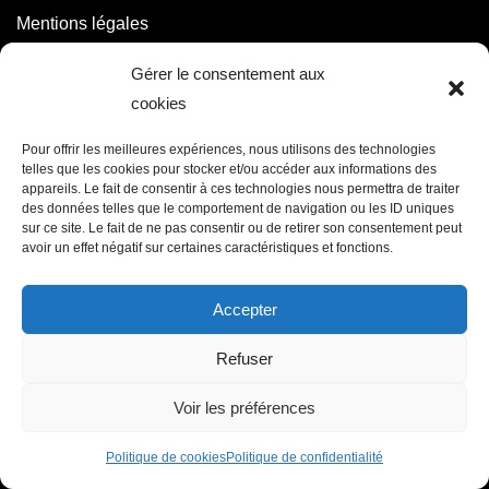
Mentions légales
Politique de confidentialité
Gérer le consentement aux
En savoir +
cookies
Contactez-nous
Pour offrir les meilleures expériences, nous utilisons des technologies
telles que les cookies pour stocker et/ou accéder aux informations des
Qui sommes nous ?
appareils. Le fait de consentir à ces technologies nous permettra de traiter
des données telles que le comportement de navigation ou les ID uniques
Obtenir un devis
sur ce site. Le fait de ne pas consentir ou de retirer son consentement peut
avoir un effet négatif sur certaines caractéristiques et fonctions.
Celte Voyages
Accepter
150 rue du Forum - Seychelles B2 Apt16 - 83250 LA
LONDE LES MAURES
Refuser
Tél : 06 11 26 76 64
Voir les préférences
Email : contact@celtevoyages.fr
Politique de cookies
Politique de confidentialité
Neve
| Propulsé par
WordPress